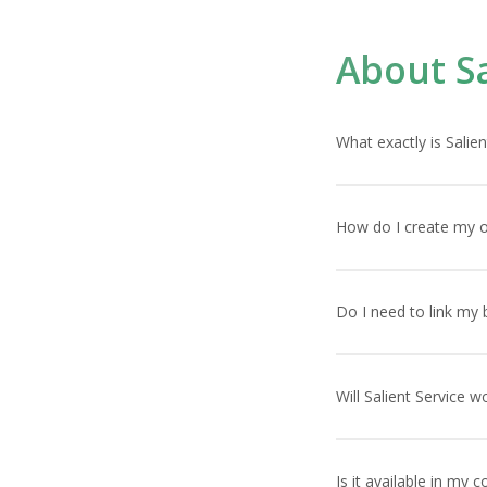
About Sa
What exactly is Salien
Lorem ipsum dolor sit 
facilisis. Vivamus tin
How do I create my o
Lorem ipsum dolor sit 
facilisis. Vivamus tin
Do I need to link my 
Lorem ipsum dolor sit 
facilisis. Vivamus tin
Will Salient Service 
Lorem ipsum dolor sit 
facilisis. Vivamus tin
Is it available in my c