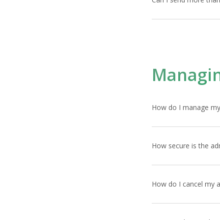
Lorem ipsum dolor sit 
facilisis. Vivamus tin
Managin
How do I manage my
Lorem ipsum dolor sit 
facilisis. Vivamus tin
How secure is the ad
Lorem ipsum dolor sit 
facilisis. Vivamus tin
How do I cancel my 
Lorem ipsum dolor sit 